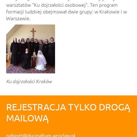
warsztatów "Ku dojrzałości osobowej". Ten program
formacji ludzkiej obejmował dwie grupy: w Krakowie i w
Warszawie.
Ku dojrzałości Kraków
REJESTRACJA TYLKO DROGĄ
MAILOWĄ
gabinet@ducinaltum.wroclaw.pl