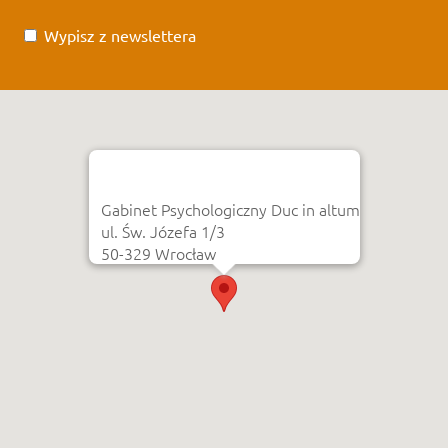
Wypisz z newslettera
Gabinet Psychologiczny Duc in altum
ul. Św. Józefa 1/3
50-329 Wrocław