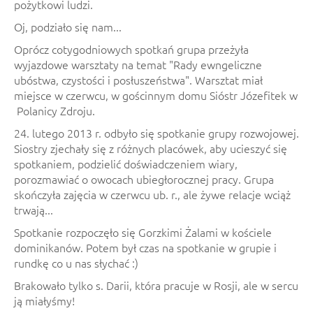
pożytkowi ludzi.
Oj, podziało się nam...
Oprócz cotygodniowych spotkań grupa przeżyła
wyjazdowe warsztaty na temat "Rady ewngeliczne
ubóstwa, czystości i posłuszeństwa". Warsztat miał
miejsce w czerwcu, w gościnnym domu Sióstr Józefitek w
Polanicy Zdroju.
24. lutego 2013 r. odbyło się spotkanie grupy rozwojowej.
Siostry zjechały się z różnych placówek, aby ucieszyć się
spotkaniem, podzielić doświadczeniem wiary,
porozmawiać o owocach ubiegłorocznej pracy. Grupa
skończyła zajęcia w czerwcu ub. r., ale żywe relacje wciąż
trwają...
Spotkanie rozpoczęło się Gorzkimi Żalami w kościele
dominikanów. Potem był czas na spotkanie w grupie i
rundkę co u nas słychać :)
Brakowało tylko s. Darii, która pracuje w Rosji, ale w sercu
ją miałyśmy!