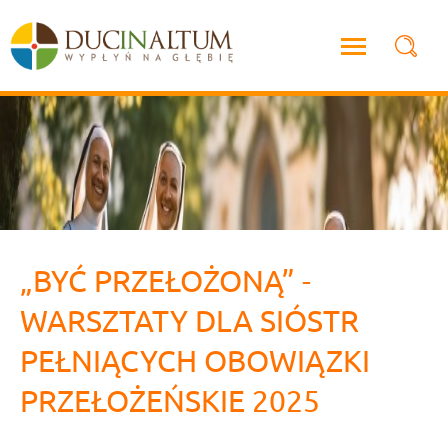
„BYĆ PRZEŁOŻONĄ” -
WARSZTATY DLA SIÓSTR
PEŁNIĄCYCH OBOWIĄZKI
PRZEŁOŻEŃSKIE 2025