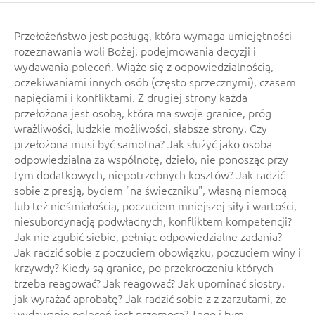
Przełożeństwo jest posługą, która wymaga umiejętności
rozeznawania woli Bożej, podejmowania decyzji i
wydawania poleceń. Wiąże się z odpowiedzialnością,
oczekiwaniami innych osób (często sprzecznymi), czasem
napięciami i konfliktami. Z drugiej strony każda
przełożona jest osobą, która ma swoje granice, próg
wrażliwości, ludzkie możliwości, słabsze strony. Czy
przełożona musi być samotna? Jak służyć jako osoba
odpowiedzialna za wspólnotę, dzieło, nie ponosząc przy
tym dodatkowych, niepotrzebnych kosztów? Jak radzić
sobie z presją, byciem "na świeczniku", własną niemocą
lub też nieśmiałością, poczuciem mniejszej siły i wartości,
niesubordynacją podwładnych, konfliktem kompetencji?
Jak nie zgubić siebie, pełniąc odpowiedzialne zadania?
Jak radzić sobie z poczuciem obowiązku, poczuciem winy i
krzywdy? Kiedy są granice, po przekroczeniu których
trzeba reagować? Jak reagować? Jak upominać siostry,
jak wyrażać aprobatę? Jak radzić sobie z z zarzutami, że
wydawanie poleceń jest przemocą? Tego i tym