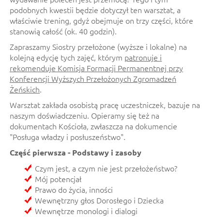
podobnych kwestii będzie dotyczył ten warsztat, a
właściwie trening, gdyż obejmuje on trzy części, które
stanowią całość (ok. 40 godzin).
Zapraszamy Siostry przełożone (wyższe i lokalne) na
kolejną edycję tych zajęć, którym
patronuje i
rekomenduje Komisja Formacji Permanentnej przy
Konferencji Wyższych Przełożonych Zgromadzeń
Żeńskich
.
Warsztat zakłada osobistą pracę uczestniczek, bazuje na
naszym doświadczeniu. Opieramy się też na
dokumentach Kościoła, zwłaszcza na dokumencie
"Posługa władzy i posłuszeństwo".
Część pierwsza - Podstawy i zasoby
Czym jest, a czym nie jest przełożeństwo?
Mój potencjał
Prawo do życia, inności
Wewnętrzny głos Dorosłego i Dziecka
Wewnętrze monologi i dialogi