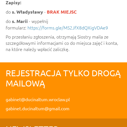
Zapisy:
do
-
s. Władysławy
BRAK MIEJSC
do
- wypełnij
s. Marii
formularz:
https://forms.gle/MS2JfX8dQXigVDAe9
Po przesłaniu zgłoszenia, otrzymają Siostry maila ze
szczegółowymi informacjami co do miejsca zajęć i konta,
na które należy wpłacić zaliczkę.
REJESTRACJA TYLKO DROGĄ
MAILOWĄ
gabinet@ducinaltum.wroclaw.pl
gabinet.ducinaltum@gmail.com